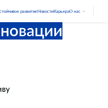
стойчивое развитие
Новости
Карьера
О нас
нновации
иву